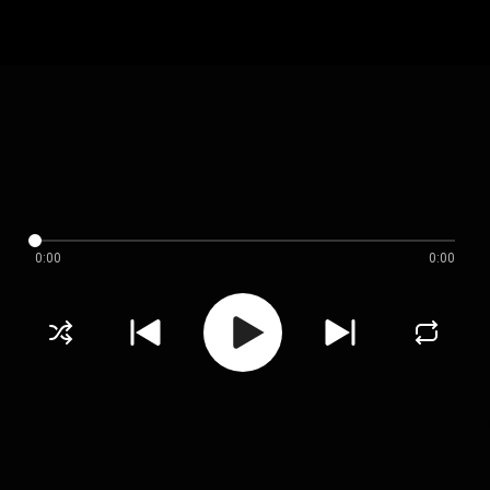
0:00
0:00