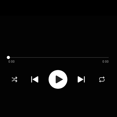
0:00
0:00