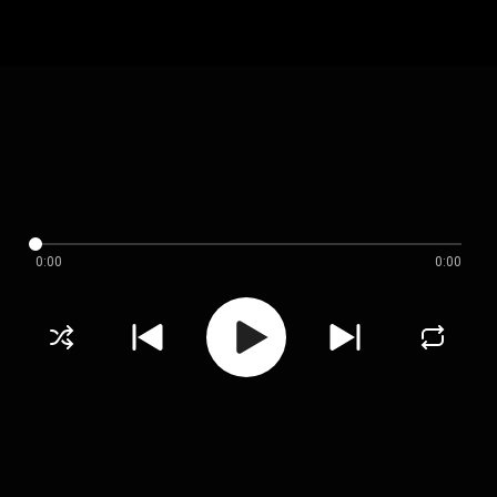
0:00
0:00