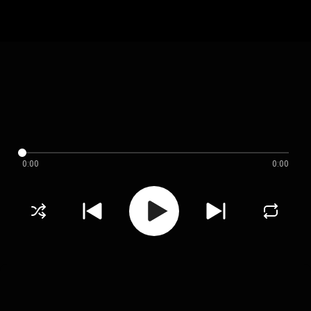
0:00
0:00