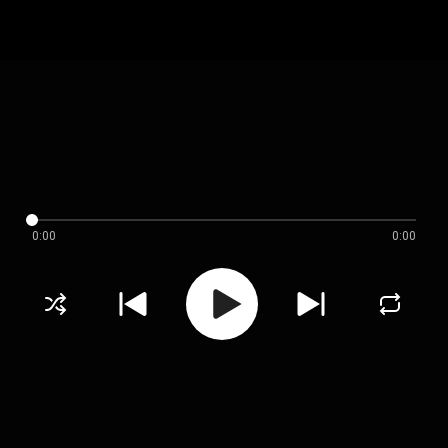
0:00
0:00