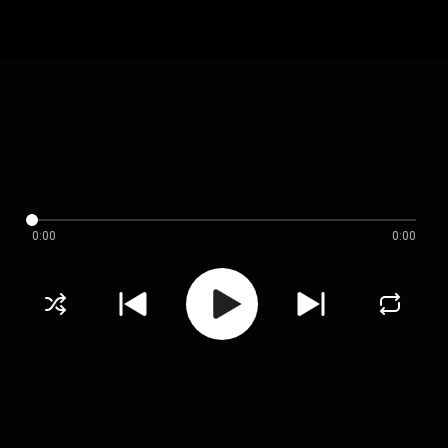
0:00
0:00