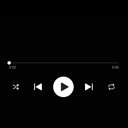
0:00
0:00