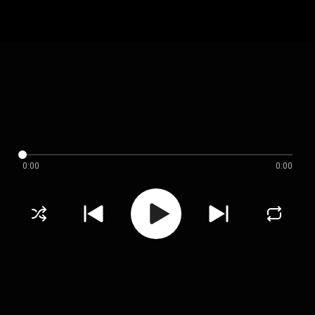
0:00
0:00