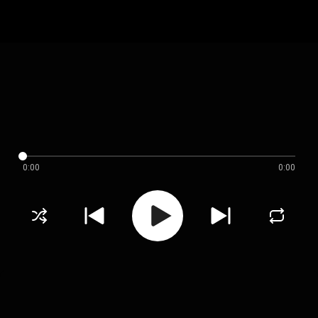
0:00
0:00