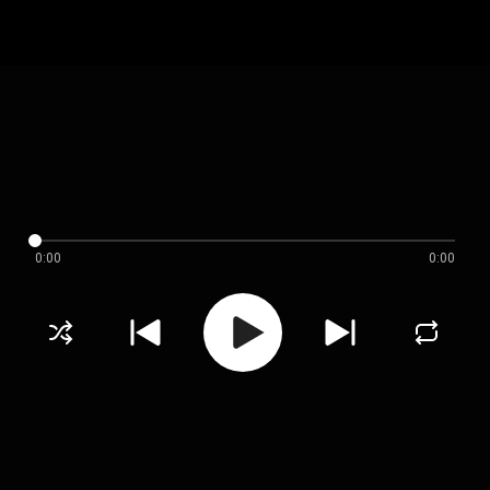
0:00
0:00