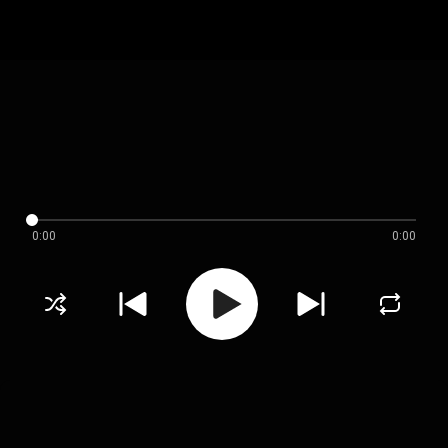
0:00
0:00