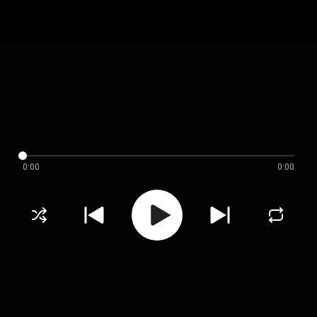
0:00
0:00