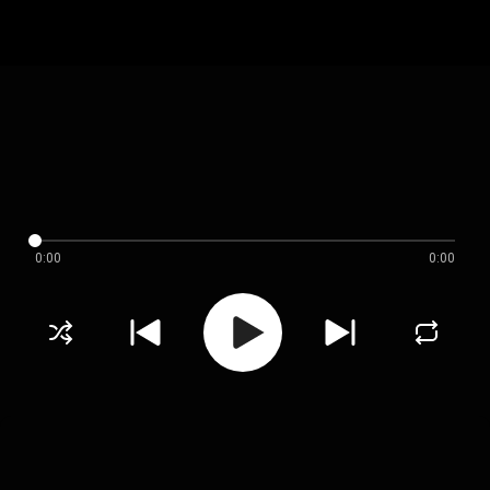
0:00
0:00