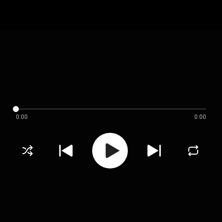
0:00
0:00