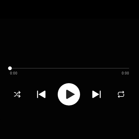
0:00
0:00