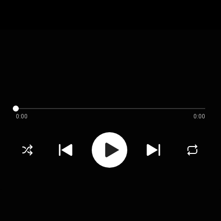
0:00
0:00