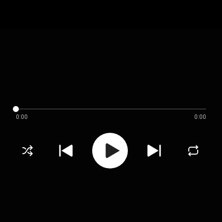
0:00
0:00