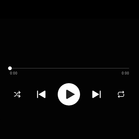
0:00
0:00