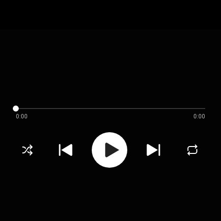
0:00
0:00