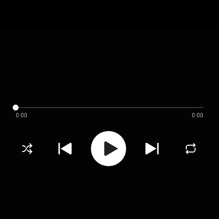
0:00
0:00