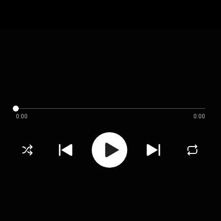
0:00
0:00