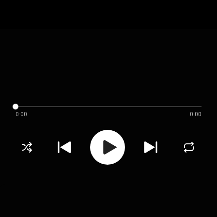
0:00
0:00