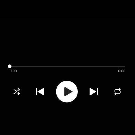
0:00
0:00