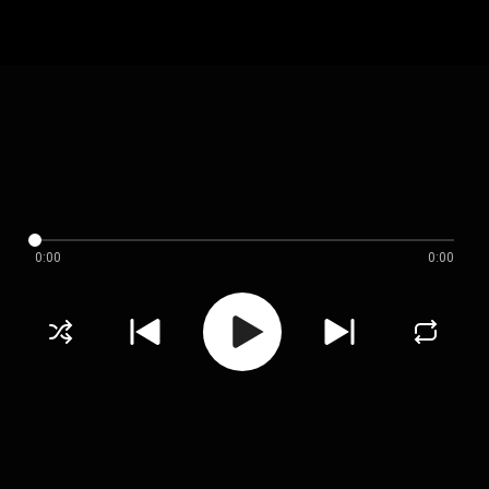
0:00
0:00