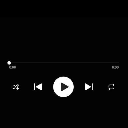
0:00
0:00