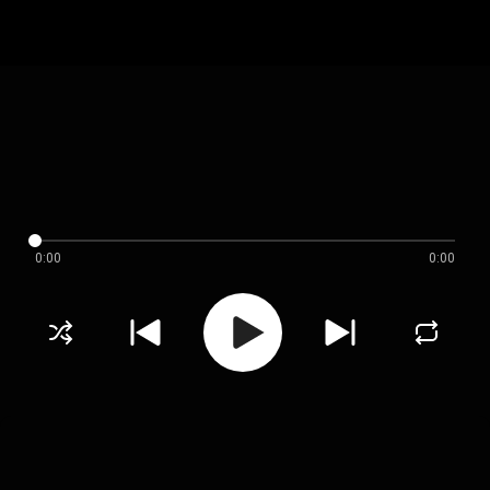
0:00
0:00