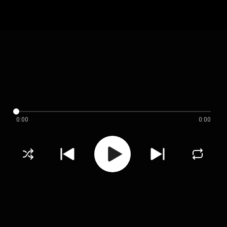
0:00
0:00