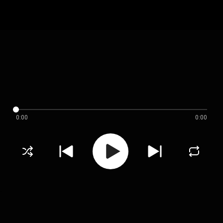
0:00
0:00