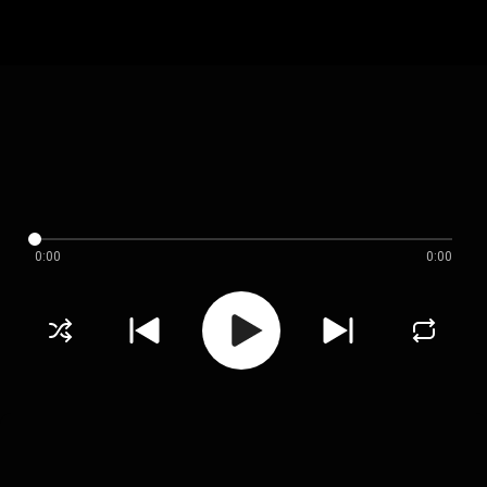
0:00
0:00