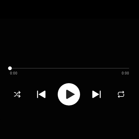
0:00
0:00