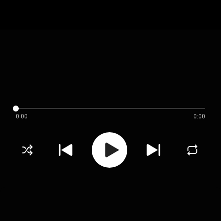
0:00
0:00