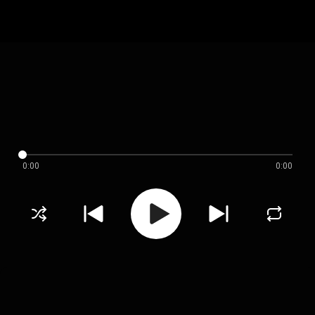
0:00
0:00