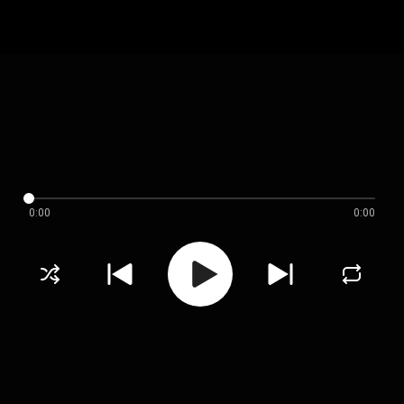
0:00
0:00