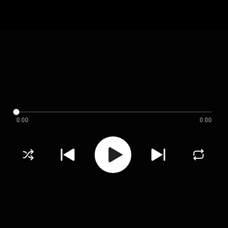
0:00
0:00