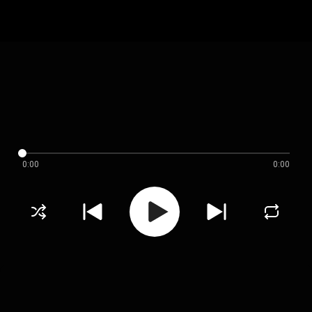
0:00
0:00