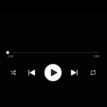
0:00
0:00