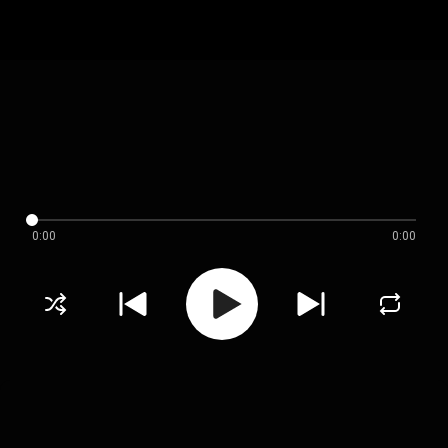
0:00
0:00