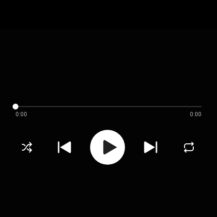
0:00
0:00