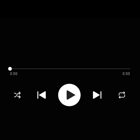
0:00
0:00