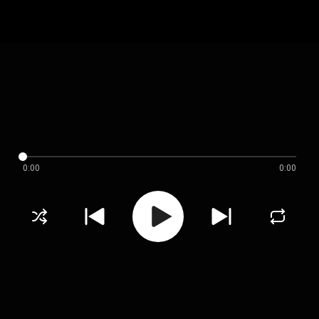
0:00
0:00