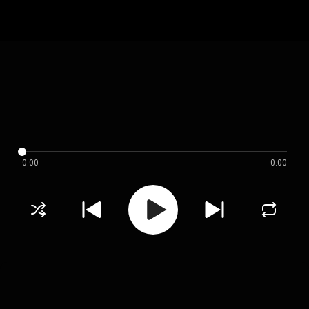
0:00
0:00