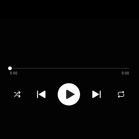
0:00
0:00