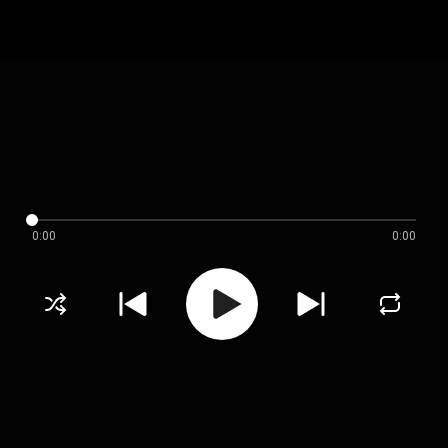
0:00
0:00