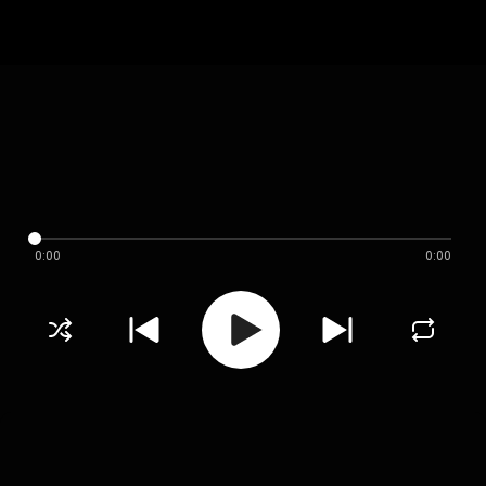
0:00
0:00