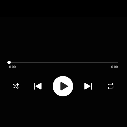
0:00
0:00