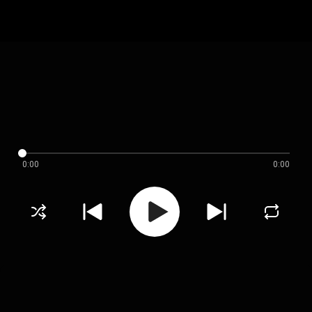
0:00
0:00