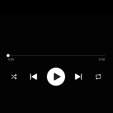
0:00
0:00