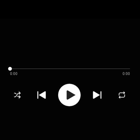
0:00
0:00