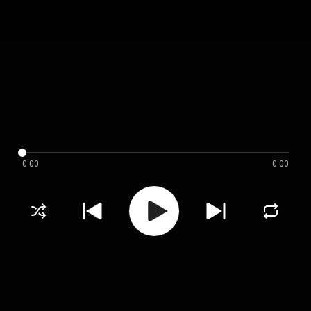
0:00
0:00