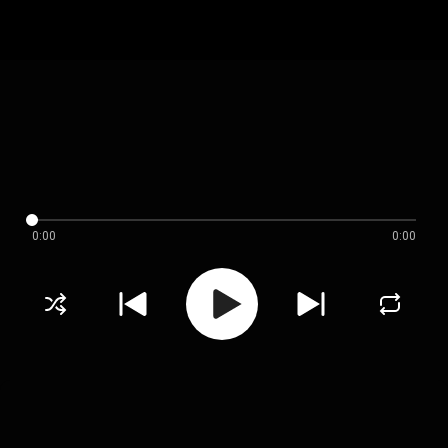
0:00
0:00